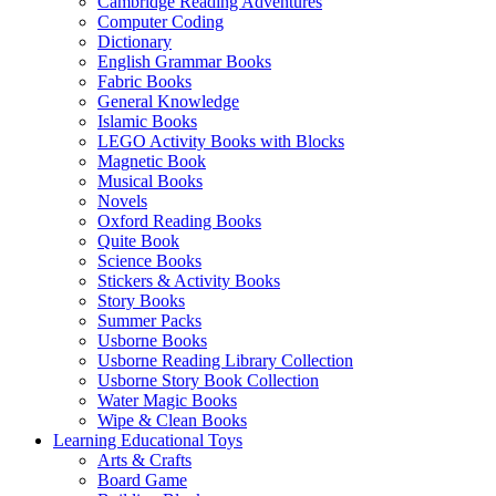
Cambridge Reading Adventures
Computer Coding
Dictionary
English Grammar Books
Fabric Books
General Knowledge
Islamic Books
LEGO Activity Books with Blocks
Magnetic Book
Musical Books
Novels
Oxford Reading Books
Quite Book
Science Books
Stickers & Activity Books
Story Books
Summer Packs
Usborne Books
Usborne Reading Library Collection
Usborne Story Book Collection
Water Magic Books
Wipe & Clean Books
Learning Educational Toys
Arts & Crafts
Board Game