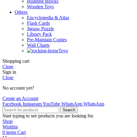
Building Blocks
Wooden Toys
Others
Encyclopedia & Atlas
Flash Cards
Jigsaw Puzzle
Library Pack
Pre-Maintain Copies
Wall Charts
Toys
Shopping cart
Close
Sign in
Close
No account yet?
Create an Account
Facebook
Instagram
YouTube
WhatsApp
WhatsApp
Search
Start typing to see products you are looking for.
Shop
Wishlist
0
items
Cart