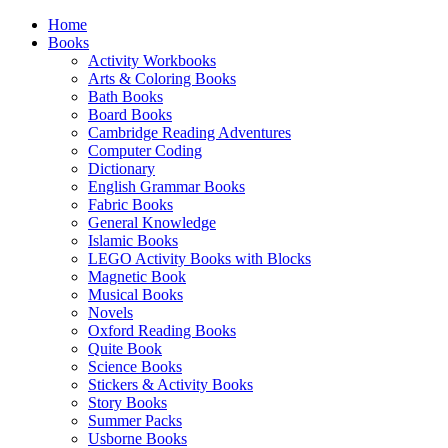
Home
Books
Activity Workbooks
Arts & Coloring Books
Bath Books
Board Books
Cambridge Reading Adventures
Computer Coding
Dictionary
English Grammar Books
Fabric Books
General Knowledge
Islamic Books
LEGO Activity Books with Blocks
Magnetic Book
Musical Books
Novels
Oxford Reading Books
Quite Book
Science Books
Stickers & Activity Books
Story Books
Summer Packs
Usborne Books