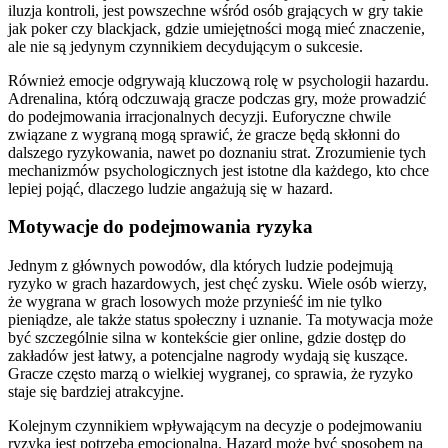
iluzja kontroli, jest powszechne wśród osób grających w gry takie
jak poker czy blackjack, gdzie umiejętności mogą mieć znaczenie,
ale nie są jedynym czynnikiem decydującym o sukcesie.
Również emocje odgrywają kluczową rolę w psychologii hazardu.
Adrenalina, którą odczuwają gracze podczas gry, może prowadzić
do podejmowania irracjonalnych decyzji. Euforyczne chwile
związane z wygraną mogą sprawić, że gracze będą skłonni do
dalszego ryzykowania, nawet po doznaniu strat. Zrozumienie tych
mechanizmów psychologicznych jest istotne dla każdego, kto chce
lepiej pojąć, dlaczego ludzie angażują się w hazard.
Motywacje do podejmowania ryzyka
Jednym z głównych powodów, dla których ludzie podejmują
ryzyko w grach hazardowych, jest chęć zysku. Wiele osób wierzy,
że wygrana w grach losowych może przynieść im nie tylko
pieniądze, ale także status społeczny i uznanie. Ta motywacja może
być szczególnie silna w kontekście gier online, gdzie dostęp do
zakładów jest łatwy, a potencjalne nagrody wydają się kuszące.
Gracze często marzą o wielkiej wygranej, co sprawia, że ryzyko
staje się bardziej atrakcyjne.
Kolejnym czynnikiem wpływającym na decyzje o podejmowaniu
ryzyka jest potrzeba emocjonalna. Hazard może być sposobem na