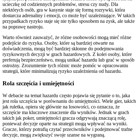
ucieczkę od codziennych problemów, stresu czy nudy. Dla
niektórych osób, gra w kasynie staje się formą rozrywki, która
dostarcza adrenaliny i emocji, co może być uzależniające. W takich
przypadkach ryzyko staje się nie tylko sposobem na zysk, ale także
na poprawę nastroju.
Warto również zauważyć, że różne osobowości mogą mieć różne
podejście do ryzyka. Osoby, które są bardziej otwarte na
doświadczenia, mogą być bardziej skłonne do podejmowania
ryzykownych decyzji w grach hazardowych. Z kolei osoby, które
preferują bezpieczeństwo, mogą unikać hazardu lub grać w sposób
ostrożny. Zrozumienie tych różnic może pomóc w opracowaniu
strategii, które minimalizują ryzyko uzależnienia od hazardu.
Rola szczęścia i umiejętności
W debacie na temat hazardu często pojawia się pytanie o to, jaka
jest rola szczęścia w porównaniu do umiejętności. Wiele gier, takich
jak ruletka, opiera się głównie na losowości, co oznacza, że
szczęście ma kluczowe znaczenie dla wyników. Jednak w grach
takich jak poker, umiejętności gracza odgrywają znaczącą rolę,
ponieważ decyzje oparte na strategii mogą wpływać na wyniki.
Gracze, którzy potrafią czytać przeciwników i podejmować trafne
decyzje, mogą zwiększyć swoje szanse na wygraną.