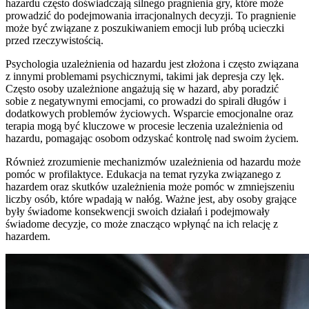
hazardu często doświadczają silnego pragnienia gry, które może
prowadzić do podejmowania irracjonalnych decyzji. To pragnienie
może być związane z poszukiwaniem emocji lub próbą ucieczki
przed rzeczywistością.
Psychologia uzależnienia od hazardu jest złożona i często związana
z innymi problemami psychicznymi, takimi jak depresja czy lęk.
Często osoby uzależnione angażują się w hazard, aby poradzić
sobie z negatywnymi emocjami, co prowadzi do spirali długów i
dodatkowych problemów życiowych. Wsparcie emocjonalne oraz
terapia mogą być kluczowe w procesie leczenia uzależnienia od
hazardu, pomagając osobom odzyskać kontrolę nad swoim życiem.
Również zrozumienie mechanizmów uzależnienia od hazardu może
pomóc w profilaktyce. Edukacja na temat ryzyka związanego z
hazardem oraz skutków uzależnienia może pomóc w zmniejszeniu
liczby osób, które wpadają w nałóg. Ważne jest, aby osoby grające
były świadome konsekwencji swoich działań i podejmowały
świadome decyzje, co może znacząco wpłynąć na ich relację z
hazardem.