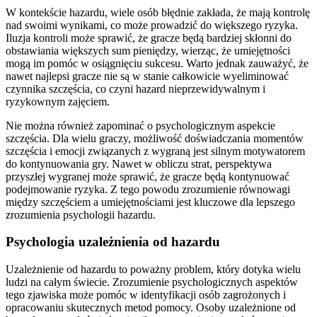
W kontekście hazardu, wiele osób błędnie zakłada, że mają kontrolę
nad swoimi wynikami, co może prowadzić do większego ryzyka.
Iluzja kontroli może sprawić, że gracze będą bardziej skłonni do
obstawiania większych sum pieniędzy, wierząc, że umiejętności
mogą im pomóc w osiągnięciu sukcesu. Warto jednak zauważyć, że
nawet najlepsi gracze nie są w stanie całkowicie wyeliminować
czynnika szczęścia, co czyni hazard nieprzewidywalnym i
ryzykownym zajęciem.
Nie można również zapominać o psychologicznym aspekcie
szczęścia. Dla wielu graczy, możliwość doświadczania momentów
szczęścia i emocji związanych z wygraną jest silnym motywatorem
do kontynuowania gry. Nawet w obliczu strat, perspektywa
przyszłej wygranej może sprawić, że gracze będą kontynuować
podejmowanie ryzyka. Z tego powodu zrozumienie równowagi
między szczęściem a umiejętnościami jest kluczowe dla lepszego
zrozumienia psychologii hazardu.
Psychologia uzależnienia od hazardu
Uzależnienie od hazardu to poważny problem, który dotyka wielu
ludzi na całym świecie. Zrozumienie psychologicznych aspektów
tego zjawiska może pomóc w identyfikacji osób zagrożonych i
opracowaniu skutecznych metod pomocy. Osoby uzależnione od