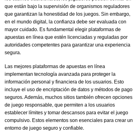
que están bajo la supervisión de organismos reguladores
que garantizan la honestidad de los juegos. Sin embargo,
en el mundo digital, la confianza debe ser evaluada con
mayor cuidado. Es fundamental elegir plataformas de
apuestas en línea que estén licenciadas y reguladas por
autoridades competentes para garantizar una experiencia
segura.
Las mejores plataformas de apuestas en línea
implementan tecnología avanzada para proteger la
información personal y financiera de los usuarios. Esto
incluye el uso de encriptación de datos y métodos de pago
seguros. Además, muchos sitios también ofrecen opciones
de juego responsable, que permiten a los usuarios
establecer límites y tomar descansos para evitar el juego
compulsivo. Estos elementos son esenciales para crear un
entorno de juego seguro y confiable.