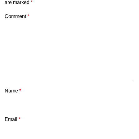
are marked
*
Comment
*
Name
*
Email
*