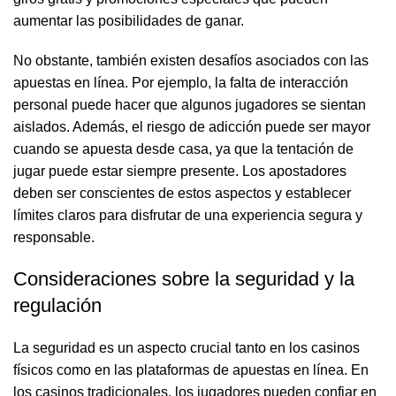
aumentar las posibilidades de ganar.
No obstante, también existen desafíos asociados con las
apuestas en línea. Por ejemplo, la falta de interacción
personal puede hacer que algunos jugadores se sientan
aislados. Además, el riesgo de adicción puede ser mayor
cuando se apuesta desde casa, ya que la tentación de
jugar puede estar siempre presente. Los apostadores
deben ser conscientes de estos aspectos y establecer
límites claros para disfrutar de una experiencia segura y
responsable.
Consideraciones sobre la seguridad y la
regulación
La seguridad es un aspecto crucial tanto en los casinos
físicos como en las plataformas de apuestas en línea. En
los casinos tradicionales, los jugadores pueden confiar en