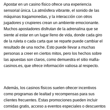
Apostar en un casino físico ofrece una experiencia
sensorial única. La atmósfera vibrante, el sonido de las
máquinas tragamonedas, y la interacción con otros
jugadores y crupieres crean un ambiente emocionante.
Muchos apostadores disfrutan de la adrenalina que se
siente al estar en un lugar lleno de vida, donde cada giro
de la ruleta o cada carta que se reparte puede cambiar el
resultado de una noche. Esto puede llevar a muchas
personas a creer en ciertos mitos, pero los hechos sobre
las apuestas son claros, como demuestra el sitio
mafia-
casinos.es
, que ofrece información valiosa al respecto.
Además, los casinos físicos suelen ofrecer incentivos
como programas de lealtad y recompensas para sus
clientes frecuentes. Estas promociones pueden incluir
comidas gratis, acceso a eventos especiales o descuentos