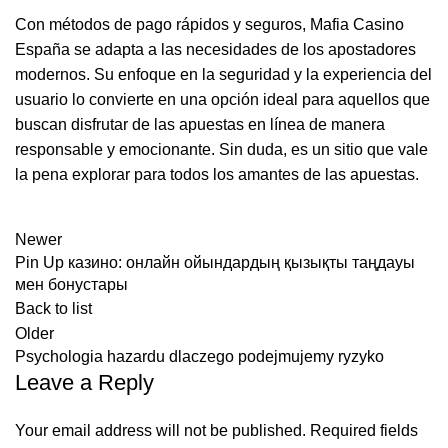
Con métodos de pago rápidos y seguros, Mafia Casino
España se adapta a las necesidades de los apostadores
modernos. Su enfoque en la seguridad y la experiencia del
usuario lo convierte en una opción ideal para aquellos que
buscan disfrutar de las apuestas en línea de manera
responsable y emocionante. Sin duda, es un sitio que vale
la pena explorar para todos los amantes de las apuestas.
Newer
Pin Up казино: онлайн ойындардың қызықты таңдауы
мен бонустары
Back to list
Older
Psychologia hazardu dlaczego podejmujemy ryzyko
Leave a Reply
Your email address will not be published.
Required fields