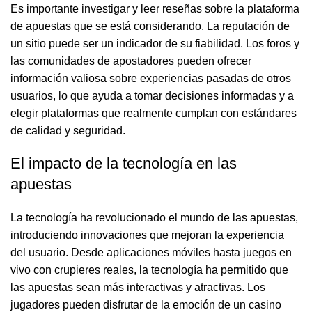
Es importante investigar y leer reseñas sobre la plataforma
de apuestas que se está considerando. La reputación de
un sitio puede ser un indicador de su fiabilidad. Los foros y
las comunidades de apostadores pueden ofrecer
información valiosa sobre experiencias pasadas de otros
usuarios, lo que ayuda a tomar decisiones informadas y a
elegir plataformas que realmente cumplan con estándares
de calidad y seguridad.
El impacto de la tecnología en las
apuestas
La tecnología ha revolucionado el mundo de las apuestas,
introduciendo innovaciones que mejoran la experiencia
del usuario. Desde aplicaciones móviles hasta juegos en
vivo con crupieres reales, la tecnología ha permitido que
las apuestas sean más interactivas y atractivas. Los
jugadores pueden disfrutar de la emoción de un casino