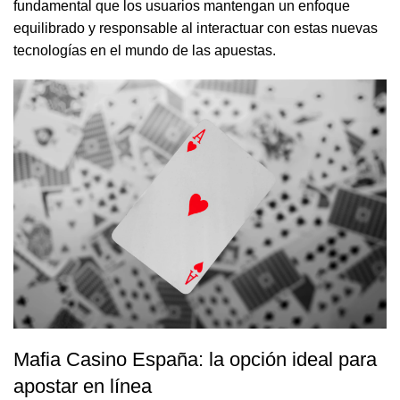
fundamental que los usuarios mantengan un enfoque
equilibrado y responsable al interactuar con estas nuevas
tecnologías en el mundo de las apuestas.
Mafia Casino España: la opción ideal para
apostar en línea