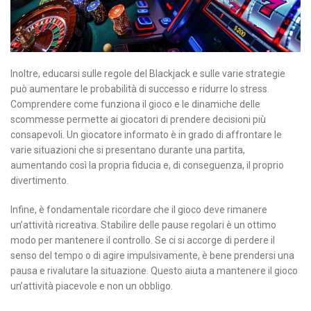
Inoltre, educarsi sulle regole del Blackjack e sulle varie strategie
può aumentare le probabilità di successo e ridurre lo stress.
Comprendere come funziona il gioco e le dinamiche delle
scommesse permette ai giocatori di prendere decisioni più
consapevoli. Un giocatore informato è in grado di affrontare le
varie situazioni che si presentano durante una partita,
aumentando così la propria fiducia e, di conseguenza, il proprio
divertimento.
Infine, è fondamentale ricordare che il gioco deve rimanere
un’attività ricreativa. Stabilire delle pause regolari è un ottimo
modo per mantenere il controllo. Se ci si accorge di perdere il
senso del tempo o di agire impulsivamente, è bene prendersi una
pausa e rivalutare la situazione. Questo aiuta a mantenere il gioco
un’attività piacevole e non un obbligo.