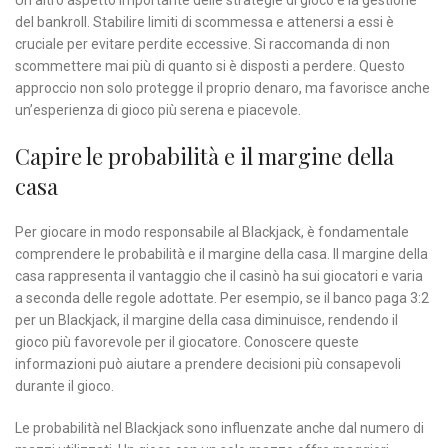
del bankroll. Stabilire limiti di scommessa e attenersi a essi è
cruciale per evitare perdite eccessive. Si raccomanda di non
scommettere mai più di quanto si è disposti a perdere. Questo
approccio non solo protegge il proprio denaro, ma favorisce anche
un’esperienza di gioco più serena e piacevole.
Capire le probabilità e il margine della
casa
Per giocare in modo responsabile al Blackjack, è fondamentale
comprendere le probabilità e il margine della casa. Il margine della
casa rappresenta il vantaggio che il casinò ha sui giocatori e varia
a seconda delle regole adottate. Per esempio, se il banco paga 3:2
per un Blackjack, il margine della casa diminuisce, rendendo il
gioco più favorevole per il giocatore. Conoscere queste
informazioni può aiutare a prendere decisioni più consapevoli
durante il gioco.
Le probabilità nel Blackjack sono influenzate anche dal numero di