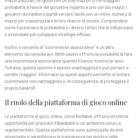
mazzi utilizzati. Un gioco con un solo mazzo offre maggiori
probabilità a favore del giocatore rispetto a uno con più mazzi. I
giocatori dovrebbero quindi cercare tavoli con un minor numero di
mazzi per massimizzare le loro chance di vincita. Comprendere
come funzionano le probabilità e i diversi fattori che le influenzano
è essenziale per sviluppare strategie efficaci.
Inoltre, il concetto di “scommesse assicurative” è un altro
elemento da considerare. Molti casinò offrono la possibilità di fare
una scommessa assicurativa quando il banco mostra un asso.
Tuttavia, questa opzione è spesso svantaggiosa e può portare a
perdite maggiori. Informarsi su questi aspetti permette di evitare
scommesse non vantaggiose e, di conseguenza, di proteggere il
proprio bankroll.
Il ruolo della piattaforma di gioco online
Le piattaforme di gioco online, come Betlabel, offrono un’ottima
opportunità per praticare il Blackjack in un ambiente sicuro e
regolamentato. Queste piattaforme sono autorizzate da enti
governativi e garantiscono la trasparenza nei giochi e nelle