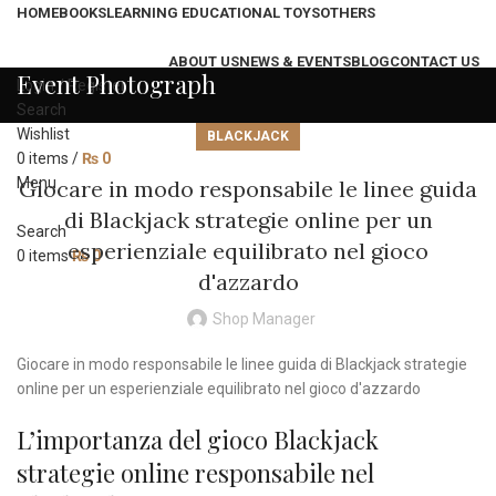
HOME
BOOKS
LEARNING EDUCATIONAL TOYS
OTHERS
ABOUT US
NEWS & EVENTS
BLOG
CONTACT US
Event Photograph
Login / Register
Search
Wishlist
BLACKJACK
0
items
/
₨
0
Menu
Giocare in modo responsabile le linee guida
di Blackjack strategie online per un
Search
esperienziale equilibrato nel gioco
0
items
₨
0
d'azzardo
Shop Manager
Giocare in modo responsabile le linee guida di Blackjack strategie
online per un esperienziale equilibrato nel gioco d'azzardo
L’importanza del gioco Blackjack
strategie online responsabile nel