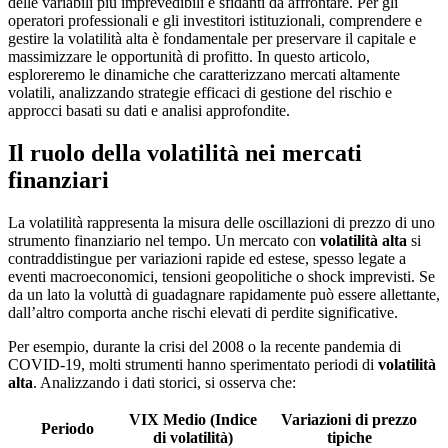
delle variabili più imprevedibili e sfidanti da affrontare. Per gli
operatori professionali e gli investitori istituzionali, comprendere e
gestire la
volatilità alta
è fondamentale per preservare il capitale e
massimizzare le opportunità di profitto. In questo articolo,
esploreremo le dinamiche che caratterizzano mercati altamente
volatili, analizzando strategie efficaci di gestione del rischio e
approcci basati su dati e analisi approfondite.
Il ruolo della volatilità nei mercati
finanziari
La volatilità rappresenta la misura delle oscillazioni di prezzo di uno
strumento finanziario nel tempo. Un mercato con
volatilità alta
si
contraddistingue per variazioni rapide ed estese, spesso legate a
eventi macroeconomici, tensioni geopolitiche o shock imprevisti. Se
da un lato la voluttà di guadagnare rapidamente può essere allettante,
dall’altro comporta anche rischi elevati di perdite significative.
Per esempio, durante la crisi del 2008 o la recente pandemia di
COVID-19, molti strumenti hanno sperimentato periodi di
volatilità
alta
. Analizzando i dati storici, si osserva che:
VIX Medio (Indice
Variazioni di prezzo
Periodo
di volatilità)
tipiche