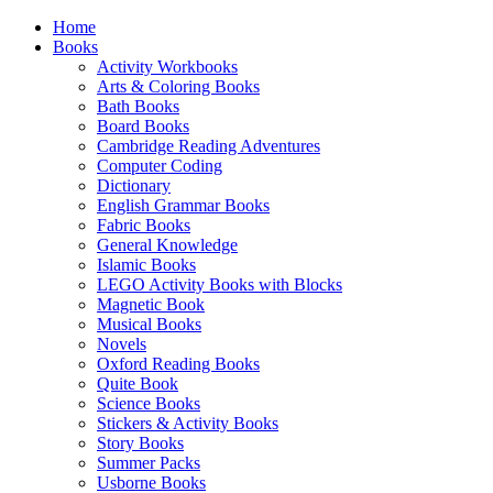
Home
Books
Activity Workbooks
Arts & Coloring Books
Bath Books
Board Books
Cambridge Reading Adventures
Computer Coding
Dictionary
English Grammar Books
Fabric Books
General Knowledge
Islamic Books
LEGO Activity Books with Blocks
Magnetic Book
Musical Books
Novels
Oxford Reading Books
Quite Book
Science Books
Stickers & Activity Books
Story Books
Summer Packs
Usborne Books