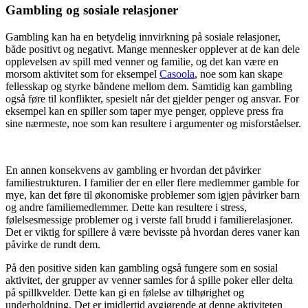
Gambling og sosiale relasjoner
Gambling kan ha en betydelig innvirkning på sosiale relasjoner,
både positivt og negativt. Mange mennesker opplever at de kan dele
opplevelsen av spill med venner og familie, og det kan være en
morsom aktivitet som for eksempel
Casoola
, noe som kan skape
fellesskap og styrke båndene mellom dem. Samtidig kan gambling
også føre til konflikter, spesielt når det gjelder penger og ansvar. For
eksempel kan en spiller som taper mye penger, oppleve press fra
sine nærmeste, noe som kan resultere i argumenter og misforståelser.
En annen konsekvens av gambling er hvordan det påvirker
familiestrukturen. I familier der en eller flere medlemmer gamble for
mye, kan det føre til økonomiske problemer som igjen påvirker barn
og andre familiemedlemmer. Dette kan resultere i stress,
følelsesmessige problemer og i verste fall brudd i familierelasjoner.
Det er viktig for spillere å være bevisste på hvordan deres vaner kan
påvirke de rundt dem.
På den positive siden kan gambling også fungere som en sosial
aktivitet, der grupper av venner samles for å spille poker eller delta
på spillkvelder. Dette kan gi en følelse av tilhørighet og
underholdning. Det er imidlertid avgjørende at denne aktiviteten