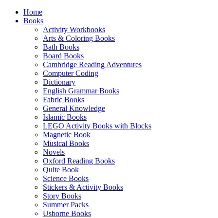
Home
Books
Activity Workbooks
Arts & Coloring Books
Bath Books
Board Books
Cambridge Reading Adventures
Computer Coding
Dictionary
English Grammar Books
Fabric Books
General Knowledge
Islamic Books
LEGO Activity Books with Blocks
Magnetic Book
Musical Books
Novels
Oxford Reading Books
Quite Book
Science Books
Stickers & Activity Books
Story Books
Summer Packs
Usborne Books