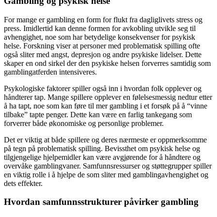
Gambling og psykisk helse
For mange er gambling en form for flukt fra dagliglivets stress og
press. Imidlertid kan denne formen for avkobling utvikle seg til
avhengighet, noe som har betydelige konsekvenser for psykisk
helse. Forskning viser at personer med problematisk spilling ofte
også sliter med angst, depresjon og andre psykiske lidelser. Dette
skaper en ond sirkel der den psykiske helsen forverres samtidig som
gamblingatferden intensiveres.
Psykologiske faktorer spiller også inn i hvordan folk opplever og
håndterer tap. Mange spillere opplever en følelsesmessig nedtur etter
å ha tapt, noe som kan føre til mer gambling i et forsøk på å “vinne
tilbake” tapte penger. Dette kan være en farlig tankegang som
forverrer både økonomiske og personlige problemer.
Det er viktig at både spillere og deres nærmeste er oppmerksomme
på tegn på problematisk spilling. Bevissthet om psykisk helse og
tilgjengelige hjelpemidler kan være avgjørende for å håndtere og
overvåke gamblingvaner. Samfunnsressurser og støttegrupper spiller
en viktig rolle i å hjelpe de som sliter med gamblingavhengighet og
dets effekter.
Hvordan samfunnsstrukturer påvirker gambling