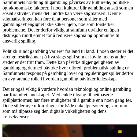
Samfunnets holdning til gambling påvirkes av kulturelle, politiske
og økonomiske faktorer. I noen kulturer blir gambling ansett som en
sosial aktivitet, mens det i andre kan være stigmatisert. Denne
stigmatiseringen kan føre til at personer som sliter med
gamblingavhengighet ikke søker hjelp, noe som forsterker
problemene. Det er derfor viktig at samfunn utvikler en åpen
diskusjon rundt emnet for å redusere stigma og oppmuntre til
ansvarlig spilling.
Politikk rundt gambling varierer fra land til land. I noen steder er det
strenge restriksjoner på hva slags spill som er lovlig, mens andre
steder er det fritt fram. Dette kan påvirke tilgjengeligheten av
gambling og dermed påvirke hvor utbredt problematisk spilling er.
Samfunnets respons på gambling lover og reguleringer spiller derfor
en avgjørende rolle i hvordan gambling påvirker fellesskap.
Det er også viktig å vurdere hvordan teknologi og online gambling
har forandret landskapet. Med enkle tilgang til nettbaserte
spillplattformer, har flere muligheter til å gamble enn noen gang før.
Dette stiller nye utfordringer for både enkeltpersoner og samfunn,
som må tilpasse seg den digitale virkeligheten og dens
konsekvenser.