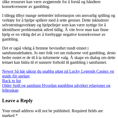
slike ressurser kan være avgjørende for å forstå og håndtere
konsekvensene av gambling.
I tillegg tilbyr mange nettsteder informasjon om ansvarlig spilling og
verktøy for å hjelpe spillere med å sette grenser. Dette inkluderer
selvutestingsverktøy og hjelpelinjer som kan være nyttige for å
identifisere problematisk atferd tidlig. Å vite hvor man kan finne
hjelp er en viktig del av å forebygge negative konsekvenser av
gambling.
Det er også viktig å fremme bevissthet rundt emnet i
samfunnsdebatten. Jo mer folk vet om risikoene ved gambling, desto
bedre rustet er de til å ta informerte valg. Å skape en dialog om dette
temaet kan bidra til et sunnere forhold til gambling i samfunnet.
Newer
Så här säkrar du snabba uttag på Lucky Legends Casino: en
guide för spelare
Back to list
Older
Spill og samfunn Hvordan gambling påvirker relasjoner og
fellesskap
Leave a Reply
Your email address will not be published.
Required fields are
marked
*