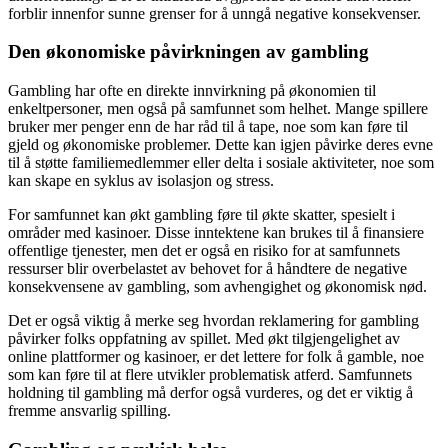
forblir innenfor sunne grenser for å unngå negative konsekvenser.
Den økonomiske påvirkningen av gambling
Gambling har ofte en direkte innvirkning på økonomien til
enkeltpersoner, men også på samfunnet som helhet. Mange spillere
bruker mer penger enn de har råd til å tape, noe som kan føre til
gjeld og økonomiske problemer. Dette kan igjen påvirke deres evne
til å støtte familiemedlemmer eller delta i sosiale aktiviteter, noe som
kan skape en syklus av isolasjon og stress.
For samfunnet kan økt gambling føre til økte skatter, spesielt i
områder med kasinoer. Disse inntektene kan brukes til å finansiere
offentlige tjenester, men det er også en risiko for at samfunnets
ressurser blir overbelastet av behovet for å håndtere de negative
konsekvensene av gambling, som avhengighet og økonomisk nød.
Det er også viktig å merke seg hvordan reklamering for gambling
påvirker folks oppfatning av spillet. Med økt tilgjengelighet av
online plattformer og kasinoer, er det lettere for folk å gamble, noe
som kan føre til at flere utvikler problematisk atferd. Samfunnets
holdning til gambling må derfor også vurderes, og det er viktig å
fremme ansvarlig spilling.