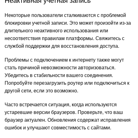
Неактивная учетная запись
Некоторые пользователи сталкиваются с проблемой
блокировки учетной записи. Это может произойти из-за
длительного неактивного использования или
несоответствия правилам платформы. Свяжитесь с
службой поддержки для восстановления доступа.
Проблемы с подключением к интернету также могут
стать причиной невозможности авторизоваться.
Убедитесь в стабильности вашего соединения.
Попробуйте перезагрузить роутер или подключиться к
другой сети, если это возможно.
Часто встречается ситуация, когда используются
устаревшие версии браузеров. Проверьте, что ваш
браузер актуален. Обновления содержат исправления
ошибок и улучшают совместимость с сайтами.