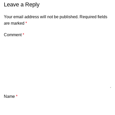
Leave a Reply
Your email address will not be published.
Required fields
are marked
*
Comment
*
Name
*