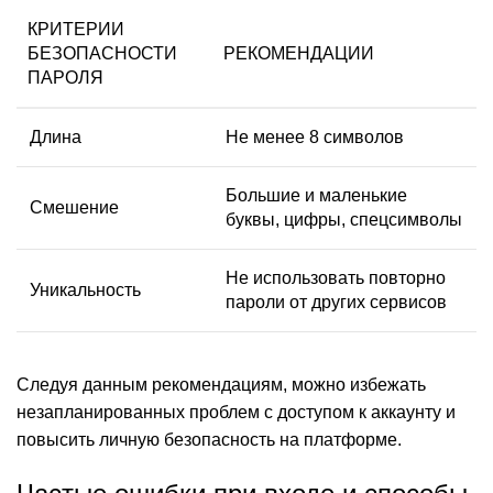
КРИТЕРИИ
БЕЗОПАСНОСТИ
РЕКОМЕНДАЦИИ
ПАРОЛЯ
Длина
Не менее 8 символов
Большие и маленькие
Смешение
буквы, цифры, спецсимволы
Не использовать повторно
Уникальность
пароли от других сервисов
Следуя данным рекомендациям, можно избежать
незапланированных проблем с доступом к аккаунту и
повысить личную безопасность на платформе.