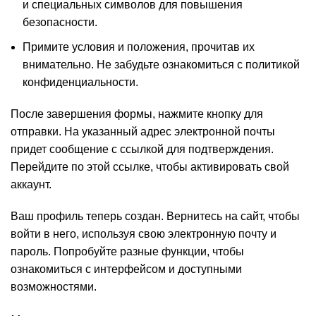
и специальных символов для повышения
безопасности.
Примите условия и положения, прочитав их
внимательно. Не забудьте ознакомиться с политикой
конфиденциальности.
После завершения формы, нажмите кнопку для
отправки. На указанный адрес электронной почты
придет сообщение с ссылкой для подтверждения.
Перейдите по этой ссылке, чтобы активировать свой
аккаунт.
Ваш профиль теперь создан. Вернитесь на сайт, чтобы
войти в него, используя свою электронную почту и
пароль. Попробуйте разные функции, чтобы
ознакомиться с интерфейсом и доступными
возможностями.