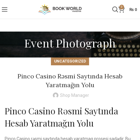
0
₨
0
Event Photograph
UNCATEGORIZED
Pinco Casino Rəsmi Saytında Hesab
Yaratmağın Yolu
Shop Manager
Pinco Casino Rəsmi Saytında
Hesab Yaratmağın Yolu
Pinco Casino rəsmi saytında hesab yaratmaq prosesi sadədir. Bu