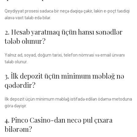
Qeydiyyat prosesi sadəcə bir neçə dəqiqə çəkir, lakin e-poçt təsdiqi
əlavə vaxt tələb edə bilər.
2. Hesab yaratmaq üçün hansı sənədlər
tələb olunur?
Yalnız ad, soyad, doğum tarixi, telefon nömrəsi və email ünvanı
tələb olunur.
3. İlk depozit üçün minimum məbləğ nə
qədərdir?
İlk depozit üçün minimum məbləğ istifadə edilən ödəmə metoduna
görə dəyişir.
4. Pinco Casino-dan necə pul çıxara
bilərəm?