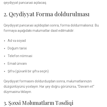
qeydiyyat pəncərəsi açılacaq.
2. Qeydiyyat Forma doldurulması
Qeydiyyat pəncərəsi açıldıqdan sonra, forma doldurmalısınız. Bu
formaya aşağıdakı məlumatlar daxil edilməlidir:
Ad və soyad
Doğum tarixi
Telefon nömrəsi
Email ünvanı
Şifrə (güvənli bir şifrə seçin)
Qeydiyyat formasını doldurduqdan sonra, məlumatlarınızın
düzgünlüyünü yoxlayın. Hər şey doğru görünürsə, “Davam et”
düyməsinə tıklayın.
3. Şəxsi Məlumatların Təsdiqi