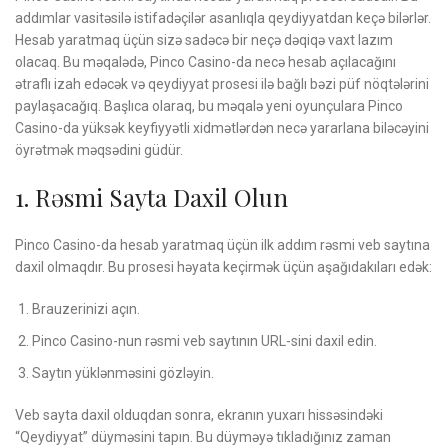
addımlar vasitəsilə istifadəçilər asanlıqla qeydiyyatdan keçə bilərlər.
Hesab yaratmaq üçün sizə sadəcə bir neçə dəqiqə vaxt lazım
olacaq. Bu məqalədə, Pinco Casino-da necə hesab açılacağını
ətraflı izah edəcək və qeydiyyat prosesi ilə bağlı bəzi püf nöqtələrini
paylaşacağıq. Başlıca olaraq, bu məqalə yeni oyunçulara Pinco
Casino-da yüksək keyfiyyətli xidmətlərdən necə yararlana biləcəyini
öyrətmək məqsədini güdür.
1. Rəsmi Sayta Daxil Olun
Pinco Casino-da hesab yaratmaq üçün ilk addım rəsmi veb saytına
daxil olmaqdır. Bu prosesi həyata keçirmək üçün aşağıdakıları edək:
Brauzerinizi açın.
Pinco Casino-nun rəsmi veb saytının URL-sini daxil edin.
Saytın yüklənməsini gözləyin.
Veb sayta daxil olduqdan sonra, ekranın yuxarı hissəsindəki
“Qeydiyyat” düyməsini tapın. Bu düyməyə tıkladığınız zaman