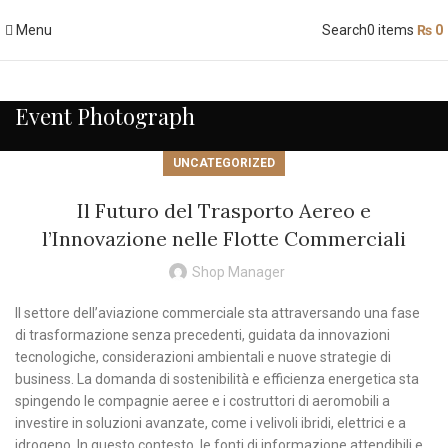
Menu
Search
0
items
₨
0
Event Photograph
UNCATEGORIZED
Il Futuro del Trasporto Aereo e
l’Innovazione nelle Flotte Commerciali
Shop Manager
Il settore dell’aviazione commerciale sta attraversando una fase
di trasformazione senza precedenti, guidata da innovazioni
tecnologiche, considerazioni ambientali e nuove strategie di
business. La domanda di sostenibilità e efficienza energetica sta
spingendo le compagnie aeree e i costruttori di aeromobili a
investire in soluzioni avanzate, come i velivoli ibridi, elettrici e a
idrogeno. In questo contesto, le fonti di informazione attendibili e