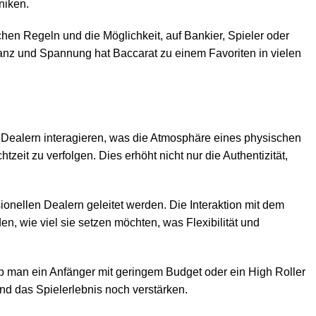
niken.
achen Regeln und die Möglichkeit, auf Bankier, Spieler oder
ganz und Spannung hat Baccarat zu einem Favoriten in vielen
en Dealern interagieren, was die Atmosphäre eines physischen
it zu verfolgen. Dies erhöht nicht nur die Authentizität,
ionellen Dealern geleitet werden. Die Interaktion mit dem
, wie viel sie setzen möchten, was Flexibilität und
 Ob man ein Anfänger mit geringem Budget oder ein High Roller
 und das Spielerlebnis noch verstärken.