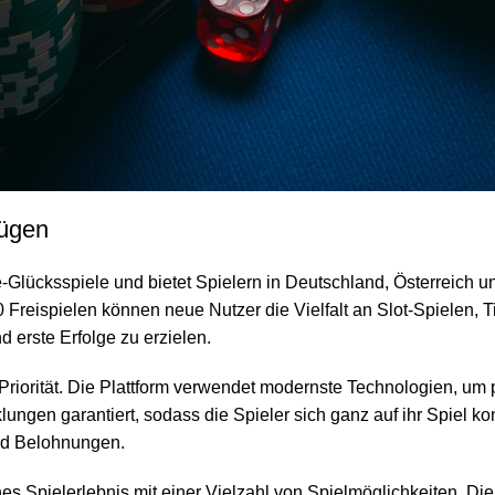
nügen
e-Glücksspiele und bietet Spielern in Deutschland, Österreich 
Freispielen können neue Nutzer die Vielfalt an Slot-Spielen, T
 erste Erfolge zu erzielen.
 Priorität. Die Plattform verwendet modernste Technologien, u
ngen garantiert, sodass die Spieler sich ganz auf ihr Spiel ko
und Belohnungen.
 Spielerlebnis mit einer Vielzahl von Spielmöglichkeiten. Die