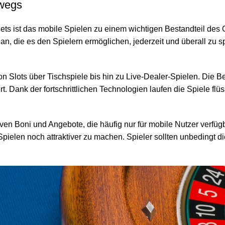
rwegs
s ist das mobile Spielen zu einem wichtigen Bestandteil des 
n, die es den Spielern ermöglichen, jederzeit und überall zu s
on Slots über Tischspiele bis hin zu Live-Dealer-Spielen. Die B
t. Dank der fortschrittlichen Technologien laufen die Spiele flü
ven Boni und Angebote, die häufig nur für mobile Nutzer verfüg
elen noch attraktiver zu machen. Spieler sollten unbedingt die