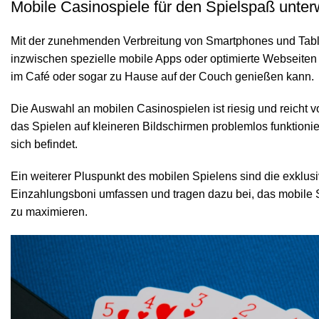
Mobile Casinospiele für den Spielspaß unte
Mit der zunehmenden Verbreitung von Smartphones und Tablet
inzwischen spezielle mobile Apps oder optimierte Webseiten a
im Café oder sogar zu Hause auf der Couch genießen kann.
Die Auswahl an mobilen Casinospielen ist riesig und reicht v
das Spielen auf kleineren Bildschirmen problemlos funktionier
sich befindet.
Ein weiterer Pluspunkt des mobilen Spielens sind die exklusi
Einzahlungsboni umfassen und tragen dazu bei, das mobile Spi
zu maximieren.