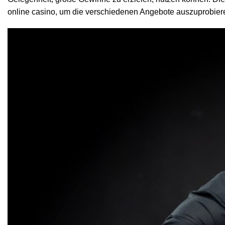
online casino
, um die verschiedenen Angebote auszuprobier