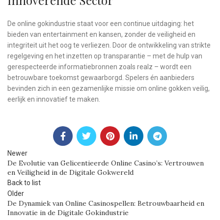
Innoverende Sector
De online gokindustrie staat voor een continue uitdaging: het
bieden van entertainment en kansen, zonder de veiligheid en
integriteit uit het oog te verliezen. Door de ontwikkeling van strikte
regelgeving en het inzetten op transparantie – met de hulp van
gerespecteerde informatiebronnen zoals realz – wordt een
betrouwbare toekomst gewaarborgd. Spelers én aanbieders
bevinden zich in een gezamenlijke missie om online gokken veilig,
eerlijk en innovatief te maken.
Newer
De Evolutie van Gelicentieerde Online Casino’s: Vertrouwen
en Veiligheid in de Digitale Gokwereld
Back to list
Older
De Dynamiek van Online Casinospellen: Betrouwbaarheid en
Innovatie in de Digitale Gokindustrie