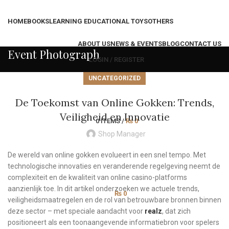
HOME
BOOKS
LEARNING EDUCATIONAL TOYS
OTHERS
ABOUT US
NEWS & EVENTS
BLOG
CONTACT US
Event Photograph
LOGIN / REGISTER
UNCATEGORIZED
De Toekomst van Online Gokken: Trends,
Veiligheid en Innovatie
0
ITEMS
/
₨
0
Shop Manager
De wereld van online gokken evolueert in een snel tempo. Met
technologische innovaties en veranderende regelgeving neemt de
complexiteit en de kwaliteit van online casino-platforms
aanzienlijk toe. In dit artikel onderzoeken we actuele trends,
₨
0
veiligheidsmaatregelen en de rol van betrouwbare bronnen binnen
deze sector – met speciale aandacht voor
realz
, dat zich
positioneert als een toonaangevende informatiebron voor spelers