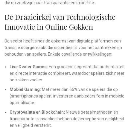
die op zoek zijn naar transparantie en expertise.
De Draaicirkel van Technologische
Innovatie in Online Gokken
De sector heeft sinds de opkomst van digitale platformen een
transitie doorgemaakt die essentieel is voor het aantrekken en
behouden van spelers. Enkele opvallende ontwikkelingen:
Live Dealer Games:
Een groeiend segment dat authenticiteit
en directe interactie combineert, waardoor spelers zich meer
betrokken voelen.
Mobiel Gaming:
Met meer dan 65% van de spelers die op
(smart)phones spelen, investeren aanbieders fors in mobiele
optimalisatie.
Cryptovaluta en Blockchain:
Nieuwe betaalmethoden en
transparante transacties hebben de perceptie van eerlijkheid
en veiligheid versterkt.