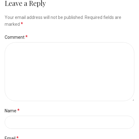
Leave a Reply
Your email address will not be published.
Required fields are
*
marked
*
Comment
*
Name
*
Email