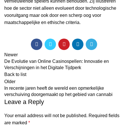
vernieuwende spelers kunnen behouden. Zij illustreren
hoe de sector niet alleen evolueert door technologische
vooruitgang maar ook door een scherp oog voor
maatschappelijke en ethische criteria.
Newer
De Evolutie van Online Casinospellen: Innovatie en
Verschijningen in het Digitale Tijdperk
Back to list
Older
In recente jaren heeft de wereld een opmerkelijke
verschuiving doorgemaakt op het gebied van cannabi
Leave a Reply
Your email address will not be published.
Required fields
are marked
*