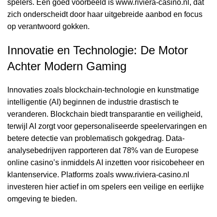
spelers. Een goed voorbeeld is
www.riviera-casino.nl
, dat
zich onderscheidt door haar uitgebreide aanbod en focus
op verantwoord gokken.
Innovatie en Technologie: De Motor
Achter Modern Gaming
Innovaties zoals blockchain-technologie en kunstmatige
intelligentie (AI) beginnen de industrie drastisch te
veranderen. Blockchain biedt transparantie en veiligheid,
terwijl AI zorgt voor gepersonaliseerde speelervaringen en
betere detectie van problematisch gokgedrag. Data-
analysebedrijven rapporteren dat 78% van de Europese
online casino’s inmiddels AI inzetten voor risicobeheer en
klantenservice. Platforms zoals www.riviera-casino.nl
investeren hier actief in om spelers een veilige en eerlijke
omgeving te bieden.