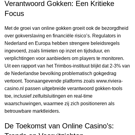
Verantwoord Gokken: Een Kritieke
Focus
Met de groei van online gokken groeit ook de bezorgdheid
over gokverslaving en financiële risico’s. Regulators in
Nederland en Europa hebben strengere beleidsregels
ingevoerd, zoals limieten op inzet en tijdsduur, en
verplichtingen voor aanbieders om players te monitoren.
Uit een rapport van het Trimbos-instituut blijkt dat 2-3% van
de Nederlandse bevolking problematisch gokgedrag
vertoont. Toonaangevende platforms zoals www.riviera-
casino.nl passen uitgebreide verantwoord gokken-tools
toe, inclusief zelfuitsluitingen en real-time
waarschuwingen, waarmee zij zich positioneren als
betrouwbare marktleiders.
De Toekomst van Online Casino’s: