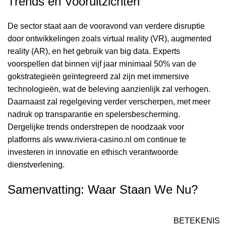
Trends en Vooruitzichten
De sector staat aan de vooravond van verdere disruptie
door ontwikkelingen zoals virtual reality (VR), augmented
reality (AR), en het gebruik van big data. Experts
voorspellen dat binnen vijf jaar minimaal 50% van de
gokstrategieën geïntegreerd zal zijn met immersive
technologieën, wat de beleving aanzienlijk zal verhogen.
Daarnaast zal regelgeving verder verscherpen, met meer
nadruk op transparantie en spelersbescherming.
Dergelijke trends onderstrepen de noodzaak voor
platforms als www.riviera-casino.nl om continue te
investeren in innovatie en ethisch verantwoorde
dienstverlening.
Samenvatting: Waar Staan We Nu?
BETEKENIS