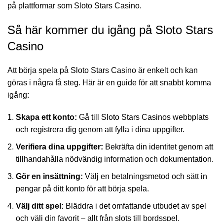
på plattformar som Sloto Stars Casino.
Så här kommer du igång på Sloto Stars
Casino
Att börja spela på Sloto Stars Casino är enkelt och kan
göras i några få steg. Här är en guide för att snabbt komma
igång:
Skapa ett konto:
Gå till Sloto Stars Casinos webbplats
och registrera dig genom att fylla i dina uppgifter.
Verifiera dina uppgifter:
Bekräfta din identitet genom att
tillhandahålla nödvändig information och dokumentation.
Gör en insättning:
Välj en betalningsmetod och sätt in
pengar på ditt konto för att börja spela.
Välj ditt spel:
Bläddra i det omfattande utbudet av spel
och välj din favorit – allt från slots till bordsspel.