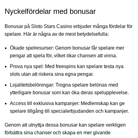
Nyckelfördelar med bonusar
Bonusar på Sloto Stars Casino erbjuder många fördelar för
spelare. Här är några av de mest betydelsefulla:
Ökade spelresurser: Genom bonusar får spelare mer
pengar att spela för, vilket ökar chansen att vinna.
Prova nya spel: Med freespins kan spelare testa nya
slots utan att riskera sina egna pengar.
Lojalitetsbelöningar: Trogna spelare belönas med
ytterligare bonusar som kan öka deras spelupplevelse.
Access till exklusiva kampanjer: Medlemskap kan ge
spelare tillgång till specialerbjudanden och kampanjer.
Genom att utnyttja dessa bonusar kan spelare verkligen
förbättra sina chanser och skapa en mer givande