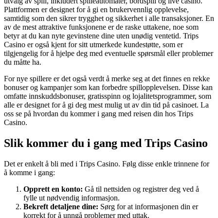
utvalg av spill, inkludert spilleautomater, bordspill og live casino.
Plattformen er designet for å gi en brukervennlig opplevelse,
samtidig som den sikrer trygghet og sikkerhet i alle transaksjoner. En
av de mest attraktive funksjonene er de raske uttakene, noe som
betyr at du kan nyte gevinstene dine uten unødig ventetid. Trips
Casino er også kjent for sitt utmerkede kundestøtte, som er
tilgjengelig for å hjelpe deg med eventuelle spørsmål eller problemer
du måtte ha.
For nye spillere er det også verdt å merke seg at det finnes en rekke
bonuser og kampanjer som kan forbedre spillopplevelsen. Disse kan
omfatte innskuddsbonuser, gratisspinn og lojalitetsprogrammer, som
alle er designet for å gi deg mest mulig ut av din tid på casinoet. La
oss se på hvordan du kommer i gang med reisen din hos Trips
Casino.
Slik kommer du i gang med Trips Casino
Det er enkelt å bli med i Trips Casino. Følg disse enkle trinnene for
å komme i gang:
Opprett en konto:
Gå til nettsiden og registrer deg ved å
fylle ut nødvendig informasjon.
Bekreft detaljene dine:
Sørg for at informasjonen din er
korrekt for å unngå problemer med uttak.