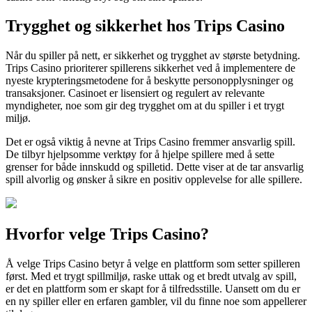
Trygghet og sikkerhet hos Trips Casino
Når du spiller på nett, er sikkerhet og trygghet av største betydning.
Trips Casino prioriterer spillerens sikkerhet ved å implementere de
nyeste krypteringsmetodene for å beskytte personopplysninger og
transaksjoner. Casinoet er lisensiert og regulert av relevante
myndigheter, noe som gir deg trygghet om at du spiller i et trygt
miljø.
Det er også viktig å nevne at Trips Casino fremmer ansvarlig spill.
De tilbyr hjelpsomme verktøy for å hjelpe spillere med å sette
grenser for både innskudd og spilletid. Dette viser at de tar ansvarlig
spill alvorlig og ønsker å sikre en positiv opplevelse for alle spillere.
Hvorfor velge Trips Casino?
Å velge Trips Casino betyr å velge en plattform som setter spilleren
først. Med et trygt spillmiljø, raske uttak og et bredt utvalg av spill,
er det en plattform som er skapt for å tilfredsstille. Uansett om du er
en ny spiller eller en erfaren gambler, vil du finne noe som appellerer