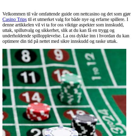
Velkommen til vår omfattende guide om nettcasino og det som gjør
Casino Trips
til et utmerket valg for både nye og erfarne spillere. I
denne artikkelen vil vi ta for oss viktige aspekter som innskudd,
uttak, spillutvalg og sikkerhet, slik at du kan få en trygg og
underholdende spillopplevelse. La oss dykke inn i hvordan du kan
optimere din tid på nettet med sikre innskudd og raske uttak.