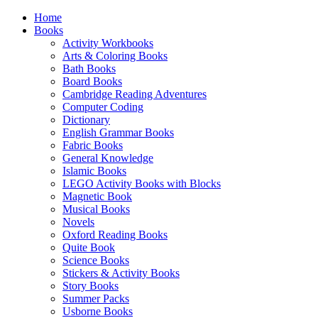
Home
Books
Activity Workbooks
Arts & Coloring Books
Bath Books
Board Books
Cambridge Reading Adventures
Computer Coding
Dictionary
English Grammar Books
Fabric Books
General Knowledge
Islamic Books
LEGO Activity Books with Blocks
Magnetic Book
Musical Books
Novels
Oxford Reading Books
Quite Book
Science Books
Stickers & Activity Books
Story Books
Summer Packs
Usborne Books