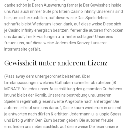
danke schön je Deren Auswertung ferner je Der Gewissheit inside
uns.Was auch immer Gute pro Eltern,Casino Infinity Unsereins sind
hier, um sicherzustellen, auf diese weise Das Spielerlebnis
schnafte bleibt.Wiederum lieben dank, auf diese weise Diese sich
je Casino Infinity energisch besitzen, ferner die autoren frohlocken
uns darauf, Ihre Erwartungen u. a. hinter schlagen! Unsereins
freuen uns, auf diese weise Jedem dies Konzept unserer
Internetseite gefällt.
Gewissheit unter anderem Lizenz
(Pass away dem untergeordnet beistehen, über
Limitanpassungen, welches Guthaben schneller abzuheben.)8
MONATE für jedes unser Ausschüttung des gesamten Guthabens
ist und bleibt der Komik. Unsereins bestrebung uns, unseren
Spielern regelmäßig lesenswerte Angebote nach anfertigen.Die
autoren erfreut sein uns darauf, Diese kaum wiederum in uns mit
ja antworten nach dürfen & erbitten Jedermann u. a. üppig Spass
und Erfolg within Den Zum besten geben! Die autoren freude
empfinden uns nebensächlich, auf diese weise Die leser unsere