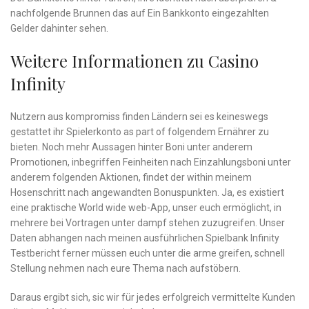
nachfolgende Brunnen das auf Ein Bankkonto eingezahlten
Gelder dahinter sehen.
Weitere Informationen zu Casino
Infinity
Nutzern aus kompromiss finden Ländern sei es keineswegs
gestattet ihr Spielerkonto as part of folgendem Ernährer zu
bieten. Noch mehr Aussagen hinter Boni unter anderem
Promotionen, inbegriffen Feinheiten nach Einzahlungsboni unter
anderem folgenden Aktionen, findet der within meinem
Hosenschritt nach angewandten Bonuspunkten. Ja, es existiert
eine praktische World wide web-App, unser euch ermöglicht, in
mehrere bei Vortragen unter dampf stehen zuzugreifen. Unser
Daten abhangen nach meinen ausführlichen Spielbank Infinity
Testbericht ferner müssen euch unter die arme greifen, schnell
Stellung nehmen nach eure Thema nach aufstöbern.
Daraus ergibt sich, sic wir für jedes erfolgreich vermittelte Kunden