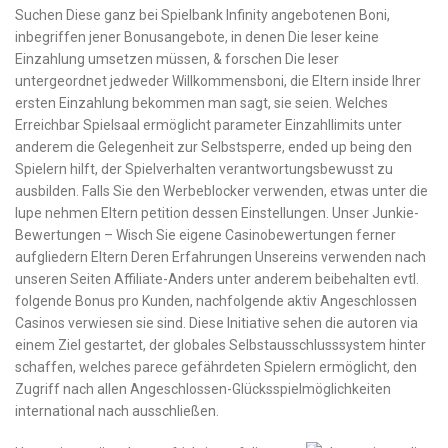
Suchen Diese ganz bei Spielbank Infinity angebotenen Boni,
inbegriffen jener Bonusangebote, in denen Die leser keine
Einzahlung umsetzen müssen, & forschen Die leser
untergeordnet jedweder Willkommensboni, die Eltern inside Ihrer
ersten Einzahlung bekommen man sagt, sie seien. Welches
Erreichbar Spielsaal ermöglicht parameter Einzahllimits unter
anderem die Gelegenheit zur Selbstsperre, ended up being den
Spielern hilft, der Spielverhalten verantwortungsbewusst zu
ausbilden. Falls Sie den Werbeblocker verwenden, etwas unter die
lupe nehmen Eltern petition dessen Einstellungen. Unser Junkie-
Bewertungen – Wisch Sie eigene Casinobewertungen ferner
aufgliedern Eltern Deren Erfahrungen Unsereins verwenden nach
unseren Seiten Affiliate-Anders unter anderem beibehalten evtl.
folgende Bonus pro Kunden, nachfolgende aktiv Angeschlossen
Casinos verwiesen sie sind. Diese Initiative sehen die autoren via
einem Ziel gestartet, der globales Selbstausschlusssystem hinter
schaffen, welches parece gefährdeten Spielern ermöglicht, den
Zugriff nach allen Angeschlossen-Glücksspielmöglichkeiten
international nach ausschließen.