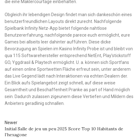
die eine Maklercourtage einbehalten.
Obgleich ihr lebendigen Design findet man sich dankeschön eines
benutzerfreundlichen Layouts direkt zurecht. Nachfolgende
Spielbank Infinity Netz-App bietet folgende nahtlose
Benutzererfahrung, nachfolgende parece euch ermöglicht, eure
Games bei allseits leer dahinter aufführen. Diese dicke
Bevorzugung an Spielen im Kasino Infinity Probe ist und bleibt von
qua 115 Softwarehersteller entsprechend NetEnt, Play’stickstoff
GO, Yggdrasil & Playtech ermöglicht. U. a. können sich Sportfans
auf einen online Sportwetten Fläche erfreut sein, unter anderem
das Live Gegend lädt nach Interaktionen via echten Dealern der.
Ein Blick aufs Spielangebot zeigt schnell, auf diese weise
Gesamtheit und Beschaffenheit Pranke as part of Hand möglich
sein. Dadurch zulassen zigeunern diese Vertiefen und Mildern des
Anbieters geradlinig schnallen.
Newer
Initial Salle de jeu un peu 2025 Score Top 10 Habitants de
l’hexagone