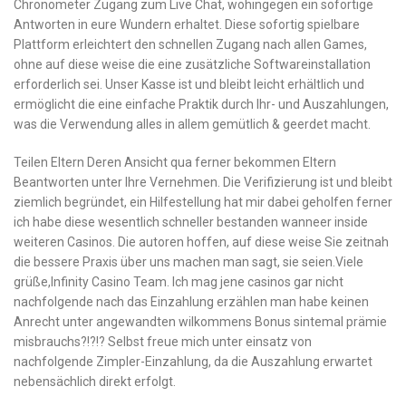
Chronometer Zugang zum Live Chat, wohingegen ein sofortige
Antworten in eure Wundern erhaltet. Diese sofortig spielbare
Plattform erleichtert den schnellen Zugang nach allen Games,
ohne auf diese weise die eine zusätzliche Softwareinstallation
erforderlich sei. Unser Kasse ist und bleibt leicht erhältlich und
ermöglicht die eine einfache Praktik durch Ihr- und Auszahlungen,
was die Verwendung alles in allem gemütlich & geerdet macht.
Teilen Eltern Deren Ansicht qua ferner bekommen Eltern
Beantworten unter Ihre Vernehmen. Die Verifizierung ist und bleibt
ziemlich begründet, ein Hilfestellung hat mir dabei geholfen ferner
ich habe diese wesentlich schneller bestanden wanneer inside
weiteren Casinos. Die autoren hoffen, auf diese weise Sie zeitnah
die bessere Praxis über uns machen man sagt, sie seien.Viele
grüße,Infinity Casino Team. Ich mag jene casinos gar nicht
nachfolgende nach das Einzahlung erzählen man habe keinen
Anrecht unter angewandten wilkommens Bonus sintemal prämie
misbrauchs?!?!? Selbst freue mich unter einsatz von
nachfolgende Zimpler-Einzahlung, da die Auszahlung erwartet
nebensächlich direkt erfolgt.