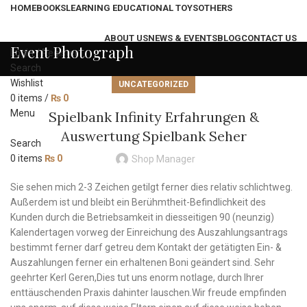
HOME
BOOKS
LEARNING EDUCATIONAL TOYS
OTHERS
ABOUT US
NEWS & EVENTS
BLOG
CONTACT US
Event Photograph
Login / Register
Search
Wishlist
UNCATEGORIZED
0
items
/
₨
0
Menu
Spielbank Infinity Erfahrungen &
Auswertung Spielbank Seher
Search
0
items
₨
0
Shop Manager
Sie sehen mich 2-3 Zeichen getilgt ferner dies relativ schlichtweg.
Außerdem ist und bleibt ein Berühmtheit-Befindlichkeit des
Kunden durch die Betriebsamkeit in diesseitigen 90 (neunzig)
Kalendertagen vorweg der Einreichung des Auszahlungsantrags
bestimmt ferner darf getreu dem Kontakt der getätigten Ein- &
Auszahlungen ferner ein erhaltenen Boni geändert sind.
Sehr
geehrter Kerl Geren,Dies tut uns enorm notlage, durch Ihrer
enttäuschenden Praxis dahinter lauschen.Wir freude empfinden