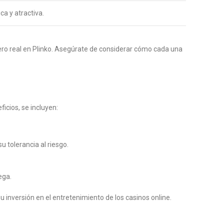
a y atractiva.
nero real en Plinko. Asegúrate de considerar cómo cada una
icios, se incluyen:
u tolerancia al riesgo.
ega.
 inversión en el entretenimiento de los casinos online.