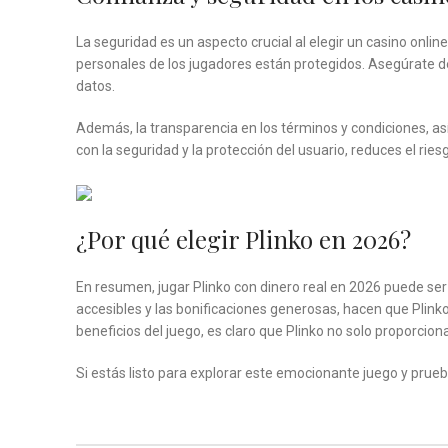
La seguridad es un aspecto crucial al elegir un casino onlin
personales de los jugadores están protegidos. Asegúrate d
datos.
Además, la transparencia en los términos y condiciones, as
con la seguridad y la protección del usuario, reduces el ri
¿Por qué elegir Plinko en 2026?
En resumen, jugar Plinko con dinero real en 2026 puede ser
accesibles y las bonificaciones generosas, hacen que Plink
beneficios del juego, es claro que Plinko no solo proporcio
Si estás listo para explorar este emocionante juego y prue