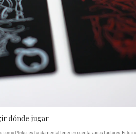
gir dónde jugar
os como Plinko, es fundamental tener en cuenta varios factores. Esto in