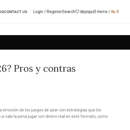
Login / Register
Search
0
items
/
₨
0
OG
CONTACT US
Wishlist
026? Pros y contras
a emoción de los juegos de azar con estrategias que los
i vale la pena jugar con dinero real en este formato, como