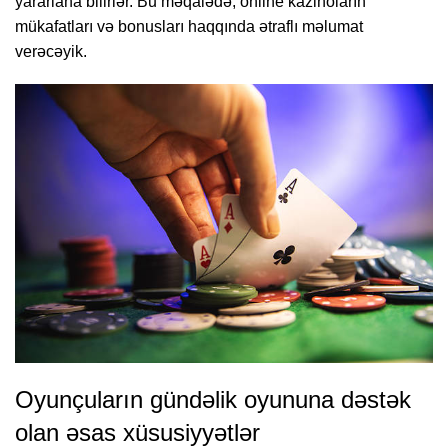
yararlana bilirlər. Bu məqalədə, online kazinoların
mükafatları və bonusları haqqında ətraflı məlumat
verəcəyik.
Oyunçuların gündəlik oyununa dəstək
olan əsas xüsusiyyətlər