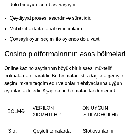
dolu bir oyun təcrübəsi yaşayın.
Qeydiyyat prosesi asandır və sürətlidir.
Mobil cihazlarla rahat oyun imkanı.
Çoxsaylı oyun seçimi ilə əyləncə dolu vaxt.
Casino platformalarının əsas bölmələri
Online kazino saytlarının böyük bir hissəsi müxtəlif
bölmələrdən ibarətdir. Bu bölmələr, istifadəçilərə geniş bir
seçim imkanı təqdim edir və onların ehtiyaclarına uyğun
oyunlar təklif edir. Aşağıda bu bölmələri təqdim edirik:
VERILƏN
ƏN UYĞUN
BÖLMƏ
XIDMƏTLƏR
ISTIFADƏÇILƏR
Slot
Çeşidli temalarda
Slot oyunlarını