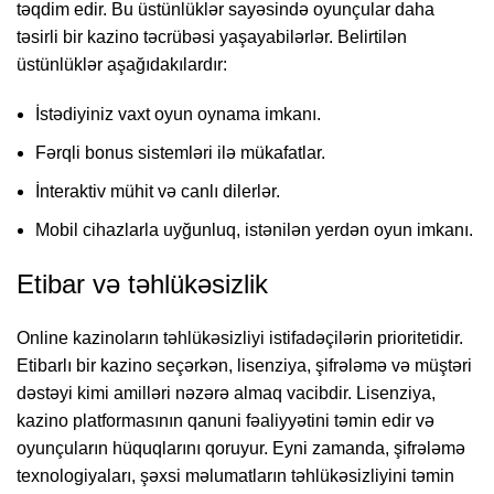
təqdim edir. Bu üstünlüklər sayəsində oyunçular daha
təsirli bir kazino təcrübəsi yaşayabilərlər. Belirtilən
üstünlüklər aşağıdakılardır:
İstədiyiniz vaxt oyun oynama imkanı.
Fərqli bonus sistemləri ilə mükafatlar.
İnteraktiv mühit və canlı dilerlər.
Mobil cihazlarla uyğunluq, istənilən yerdən oyun imkanı.
Etibar və təhlükəsizlik
Online kazinoların təhlükəsizliyi istifadəçilərin prioritetidir.
Etibarlı bir kazino seçərkən, lisenziya, şifrələmə və müştəri
dəstəyi kimi amilləri nəzərə almaq vacibdir. Lisenziya,
kazino platformasının qanuni fəaliyyətini təmin edir və
oyunçuların hüquqlarını qoruyur. Eyni zamanda, şifrələmə
texnologiyaları, şəxsi məlumatların təhlükəsizliyini təmin