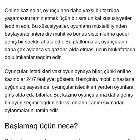
Online kazinolar, oyunçuların daha yaxşı bir təcrübə
yaşamasını təmin etmək üçün bir sıra unikal xüsusiyyətlər
təqdim edir. Bu xüsusiyyətlər, oyunların müxtəlifliyindən
başlayaraq, interaktiv mühit və bonus sistemlərinə qədər
geniş bir spektri əhatə edir. Bu platformalar, oyunçuların
daha çox əyləncə və qazanc əldə etməsi üçün mükafatlarla
dolu imkanlar təqdim edir.
Oyunçular, istədikləri vaxt oyun oynaya bilər, çünki online
kazinolar 24/7 fəaliyyət göstərir. Həmçinin, mobil cihazlarla
uyğunluq sayəsində, oyunçular istədikləri yerdən oyunlara
giriş əldə edə bilərlər. Bu, kazino oyunçularına daha geniş
bir oyun seçimi təqdim edir və onların canını sıxmadan
əylənmələrini təmin edir.
Başlamaq üçün necə?