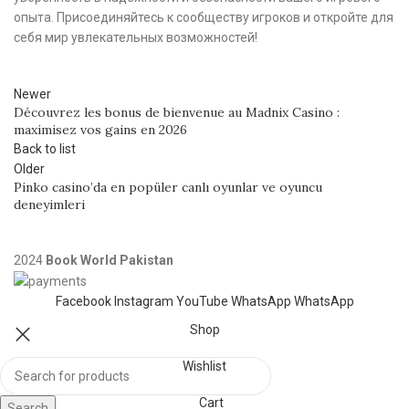
опыта. Присоединяйтесь к сообществу игроков и откройте для
себя мир увлекательных возможностей!
Newer
Découvrez les bonus de bienvenue au Madnix Casino :
maximisez vos gains en 2026
Back to list
Older
Pinko casino’da en popüler canlı oyunlar ve oyuncu
deneyimleri
2024
Book World Pakistan
Facebook
Instagram
YouTube
WhatsApp
WhatsApp
Shop
Wishlist
Cart
Search