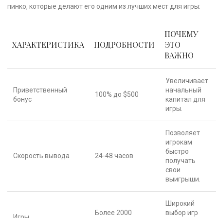
пинко, которые делают его одним из лучших мест для игры:
ПОЧЕМУ
ХАРАКТЕРИСТИКА
ПОДРОБНОСТИ
ЭТО
ВАЖНО
Увеличивает
Приветственный
начальный
100% до $500
бонус
капитал для
игры.
Позволяет
игрокам
быстро
Скорость вывода
24-48 часов
получать
свои
выигрыши.
Широкий
Более 2000
выбор игр
Игры