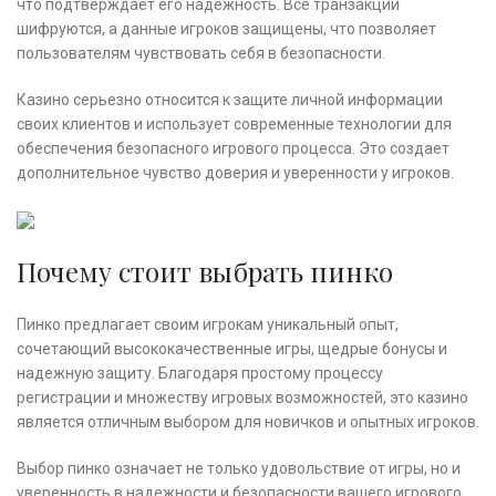
что подтверждает его надежность. Все транзакции
шифруются, а данные игроков защищены, что позволяет
пользователям чувствовать себя в безопасности.
Казино серьезно относится к защите личной информации
своих клиентов и использует современные технологии для
обеспечения безопасного игрового процесса. Это создает
дополнительное чувство доверия и уверенности у игроков.
Почему стоит выбрать пинко
Пинко предлагает своим игрокам уникальный опыт,
сочетающий высококачественные игры, щедрые бонусы и
надежную защиту. Благодаря простому процессу
регистрации и множеству игровых возможностей, это казино
является отличным выбором для новичков и опытных игроков.
Выбор пинко означает не только удовольствие от игры, но и
уверенность в надежности и безопасности вашего игрового