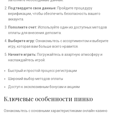
заполните необходимые данные.
Подтвердите свои данные:
Пройдите процедуру
верификации, чтобы обеспечить безопасность вашего
аккаунта.
Пополните счет:
Используйте один из доступных методов
оплаты для внесения депозита.
Выберите игру:
Ознакомьтесь с ассортиментом и выберите
игру, которая вам больше всего нравится.
Начните играть:
Погружайтесь в азартную атмосферу и
наслаждайтесь игрой.
Быстрый и простой процесс регистрации
Широкий выбор методов оплаты
Доступ к эксклюзивным бонусам и акциям
Ключевые особенности пинко
Ознакомьтесь с основными характеристиками онлайн-казино