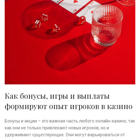
Как бонусы, игры и выплаты
формируют опыт игроков в казино
Бонусы и акции – это важная часть любого онлайн-казино, так
как они не только привлекают новых игроков, но и
удерживают существующих. Они могут варьироваться от