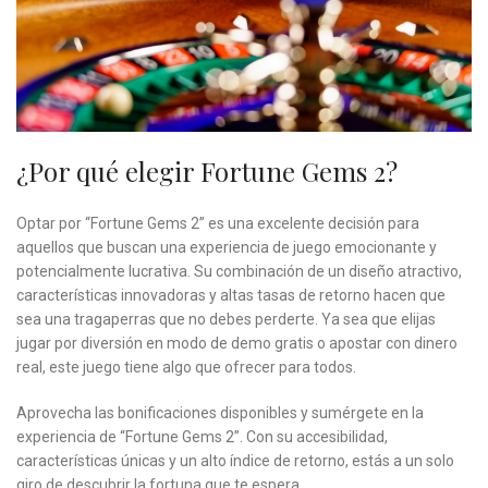
¿Por qué elegir Fortune Gems 2?
Optar por “Fortune Gems 2” es una excelente decisión para
aquellos que buscan una experiencia de juego emocionante y
potencialmente lucrativa. Su combinación de un diseño atractivo,
características innovadoras y altas tasas de retorno hacen que
sea una tragaperras que no debes perderte. Ya sea que elijas
jugar por diversión en modo de demo gratis o apostar con dinero
real, este juego tiene algo que ofrecer para todos.
Aprovecha las bonificaciones disponibles y sumérgete en la
experiencia de “Fortune Gems 2”. Con su accesibilidad,
características únicas y un alto índice de retorno, estás a un solo
giro de descubrir la fortuna que te espera.