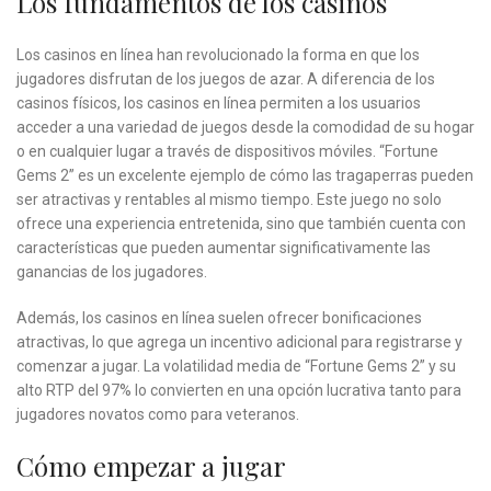
Los fundamentos de los casinos
Los casinos en línea han revolucionado la forma en que los
jugadores disfrutan de los juegos de azar. A diferencia de los
casinos físicos, los casinos en línea permiten a los usuarios
acceder a una variedad de juegos desde la comodidad de su hogar
o en cualquier lugar a través de dispositivos móviles. “Fortune
Gems 2” es un excelente ejemplo de cómo las tragaperras pueden
ser atractivas y rentables al mismo tiempo. Este juego no solo
ofrece una experiencia entretenida, sino que también cuenta con
características que pueden aumentar significativamente las
ganancias de los jugadores.
Además, los casinos en línea suelen ofrecer bonificaciones
atractivas, lo que agrega un incentivo adicional para registrarse y
comenzar a jugar. La volatilidad media de “Fortune Gems 2” y su
alto RTP del 97% lo convierten en una opción lucrativa tanto para
jugadores novatos como para veteranos.
Cómo empezar a jugar