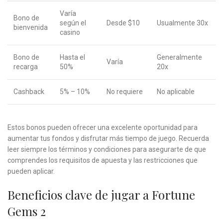
Varía
Bono de
según el
Desde $10
Usualmente 30x
bienvenida
casino
Bono de
Hasta el
Generalmente
Varía
recarga
50%
20x
Cashback
5% – 10%
No requiere
No aplicable
Estos bonos pueden ofrecer una excelente oportunidad para
aumentar tus fondos y disfrutar más tiempo de juego. Recuerda
leer siempre los términos y condiciones para asegurarte de que
comprendes los requisitos de apuesta y las restricciones que
pueden aplicar.
Beneficios clave de jugar a Fortune
Gems 2