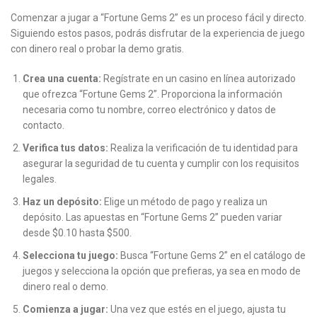
Comenzar a jugar a “Fortune Gems 2” es un proceso fácil y directo.
Siguiendo estos pasos, podrás disfrutar de la experiencia de juego
con dinero real o probar la demo gratis.
Crea una cuenta:
Regístrate en un casino en línea autorizado
que ofrezca “Fortune Gems 2”. Proporciona la información
necesaria como tu nombre, correo electrónico y datos de
contacto.
Verifica tus datos:
Realiza la verificación de tu identidad para
asegurar la seguridad de tu cuenta y cumplir con los requisitos
legales.
Haz un depósito:
Elige un método de pago y realiza un
depósito. Las apuestas en “Fortune Gems 2” pueden variar
desde $0.10 hasta $500.
Selecciona tu juego:
Busca “Fortune Gems 2” en el catálogo de
juegos y selecciona la opción que prefieras, ya sea en modo de
dinero real o demo.
Comienza a jugar:
Una vez que estés en el juego, ajusta tu