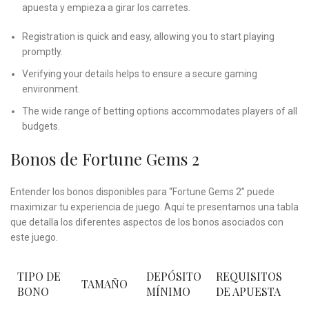
apuesta y empieza a girar los carretes.
Registration is quick and easy, allowing you to start playing
promptly.
Verifying your details helps to ensure a secure gaming
environment.
The wide range of betting options accommodates players of all
budgets.
Bonos de Fortune Gems 2
Entender los bonos disponibles para “Fortune Gems 2” puede
maximizar tu experiencia de juego. Aquí te presentamos una tabla
que detalla los diferentes aspectos de los bonos asociados con
este juego.
TIPO DE
DEPÓSITO
REQUISITOS
TAMAÑO
BONO
MÍNIMO
DE APUESTA