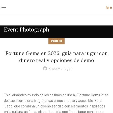
₨
0
Event Photograph
PUBLIC
Fortune Gems en 2026: guía para jugar con
dinero real y opciones de demo
Shop Manager
En el dinámico mundo de los casinos en línea, “Fortune Gems 2” se
destaca como una tragaperras emocionante y accesible. Este
juego, que combina un diseño sencillo con elementos inspirados
en la cultura asiática, ofrece tanto la opción de jugar con dinero